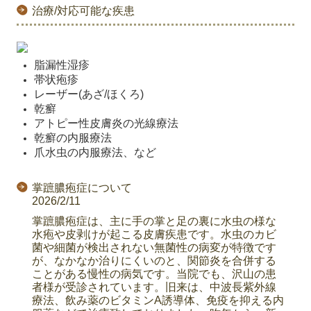
治療/対応可能な疾患
脂漏性湿疹
帯状疱疹
レーザー(あざ/ほくろ)
乾癬
アトピー性皮膚炎の光線療法
乾癬の内服療法
爪水虫の内服療法、など
掌蹠膿疱症について
2026/2/11
掌蹠膿疱症は、主に手の掌と足の裏に水虫の様な
水疱や皮剥けが起こる皮膚疾患です。
水虫のカビ
菌や細菌が検出されない無菌性の病変が特徴です
が、なかなか治りにくいのと、関節炎を合併する
ことがある慢性の病気です。
当院でも、沢山の患
者様が受診されています。旧来は、中波長紫外線
療法、飲み薬のビタミンA誘導体、免疫を抑える内