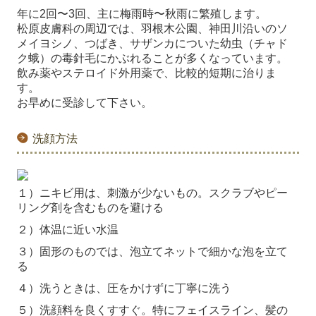
年に2回〜3回、主に梅雨時〜秋雨に繁殖します。
松原皮膚科の周辺では、羽根木公園、神田川沿いのソ
メイヨシノ、つばき、サザンカについた幼虫（チャド
ク蛾）の毒針毛にかぶれることが多くなっています。
飲み薬やステロイド外用薬で、比較的短期に治りま
す。
お早めに受診して下さい。
洗顔方法
１）ニキビ用は、刺激が少ないもの。スクラブやピー
リング剤を含むものを避ける
２）体温に近い水温
３）固形のものでは、泡立てネットで細かな泡を立て
る
４）洗うときは、圧をかけずに丁寧に洗う
５）洗顔料を良くすすぐ。特にフェイスライン、髪の